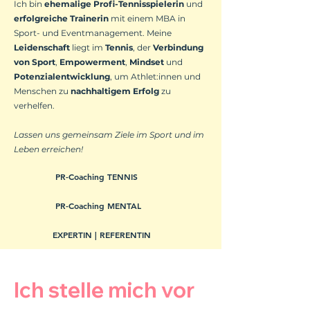
Ich bin
ehemalige Profi-Tennisspielerin
und
erfolgreiche Trainerin
mit einem
MBA in
Sport- und Eventmanagement.
Meine
Leidenschaft
liegt im
Tennis
, der
Verbindung
von Sport
,
Empowerment
,
Mindset
und
Potenzialentwicklung
, um Athlet:innen und
Menschen zu
nachhaltigem Erfolg
zu
verhelfen.
Lassen uns gemeinsam Ziele im Sport und im
Leben erreichen!
PR-Coaching TENNIS
PR-Coaching MENTAL
EXPERTIN | REFERENTIN
Ich stelle mich vor