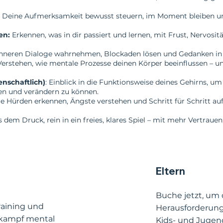
: Deine Aufmerksamkeit bewusst steuern, im Moment bleiben und
en:
Erkennen, was in dir passiert und lernen, mit Frust, Nervosi
nneren Dialoge wahrnehmen, Blockaden lösen und Gedanken in 
 Verstehen, wie mentale Prozesse deinen Körper beeinflussen – un
nschaftlich)
: Einblick in die Funktionsweise deines Gehirns, u
en und verändern zu können.
le Hürden erkennen, Ängste verstehen und Schritt für Schritt a
s dem Druck, rein in ein freies, klares Spiel – mit mehr Vertraue
Eltern
Buche jetzt, um
raining und
Herausforderung
tkampf mental
Kids- und Jugen