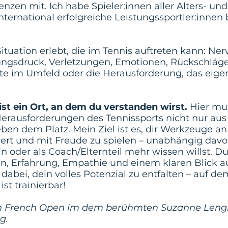
en mit. Ich habe Spieler:innen aller Alters- und
ernational erfolgreiche Leistungssportler:innen 
tuation erlebt, die im Tennis auftreten kann: Ner
tungsdruck, Verletzungen, Emotionen, Rückschläg
kte im Umfeld oder die Herausforderung, das eig
st ein Ort, an dem du verstanden wirst.
Hier mus
 Herausforderungen des Tennissports nicht nur aus
ben dem Platz. Mein Ziel ist es, dir Werkzeuge an
iert und mit Freude zu spielen – unabhängig davon
in oder als Coach/Elternteil mehr wissen willst. Du
sen, Erfahrung, Empathie und einem klaren Blick 
 dabei, dein volles Potenzial zu entfalten – auf d
st trainierbar!
en French Open im dem berühmten Suzanne Lengle
g.