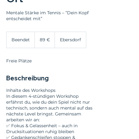
Mentale Stärke im Tennis – “Dein Kopf
entscheidet mit”
89
Euro
Beendet
B
89 €
Ebersdorf
e
e
n
Freie Plätze
d
e
t
Beschreibung
Inhalte des Workshops
In diesem 4-stündigen Workshop
erfährst du, wie du dein Spiel nicht nur
technisch, sondern auch mental auf das
nächste Level bringst. Gemeinsam
arbeiten wir an:
✅ Fokus & Gelassenheit – auch in
Drucksituationen ruhig bleiben
✅ Gedankenschleifen stoppen &